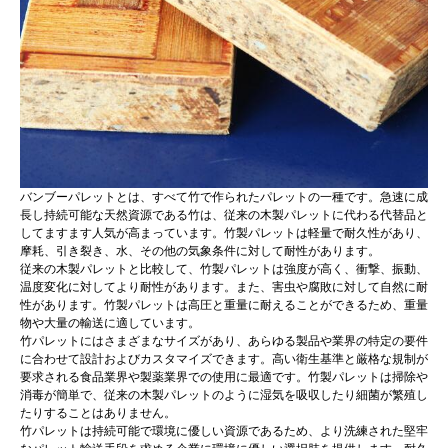
バンブーパレットとは、すべて竹で作られたパレットの一種です。急速に成
長し持続可能な天然資源である竹は、従来の木製パレットに代わる代替品と
してますます人気が高まっています。竹製パレットは軽量で耐久性があり、
摩耗、引き裂き、水、その他の気象条件に対して耐性があります。
従来の木製パレットと比較して、竹製パレットは強度が高く、衝撃、振動、
温度変化に対してより耐性があります。また、害虫や腐敗に対して自然に耐
性があります。竹製パレットは高圧と重量に耐えることができるため、重量
物や大量の輸送に適しています。
竹パレットにはさまざまなサイズがあり、あらゆる製品や業界の特定の要件
に合わせて設計およびカスタマイズできます。高い衛生基準と厳格な規制が
要求される食品業界や製薬業界での使用に最適です。竹製パレットは掃除や
消毒が簡単で、従来の木製パレットのように湿気を吸収したり細菌が繁殖し
たりすることはありません。
竹パレットは持続可能で環境に優しい資源であるため、より洗練された堅牢