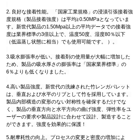
2. 良好な接着性能。 「国家工業規格」の浸漬引張接着強
度規格（製品接着強度）は平均≧0.50MPaとなっていま
す。新世代製品の1.50Mpa以上の平均データでの接着強
度は業界標準の3倍以上で、温度50度、湿度80％以下
（低温蒸し状態に相当）でも使用可能です。 ）。
3.吸水膨張率が低い。接着剤の使用量が大幅に増加した
ため、製品の吸水厚さの膨張率は「国家業界標準」の
6％よりも低くなりました。
4.高い製品強度。新世代の洗練された竹レンガパレット
は、垂直および水平のリブとして竹を採用しています。
製品内部構造の変形のない対称性を確保するだけでな
く、製品の垂直方向と水平方向の曲げ強度、弾性率をユ
ーザーの要求や製品設計に合わせて設計、製造すること
ができます。強度を効果的に保護！
5.耐摩耗性の向上。プロセスの変更と密度の増加によ