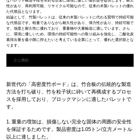
なパレット輸送手段を求める企業に環境に優しい選択肢を提供します。耐久
性があり、再利用可能、リサイクル可能なので、従来の木製パレットの優れ
た代替品となります。
結論として、竹製パレットは、従来の木製パレットに代わる賢明で持続可能
な代替品です。軽量でありながら耐久性があり、弾力性があり、持続可能で
す。強度と耐久性に優れており、重量物や大量輸送に適しています。さら
に、環境に優しいため、環境の持続可能性への取り組みを強化し、二酸化炭
素排出量を最小限に抑えたいと考えている企業にとって、優れた選択肢とな
ります。
主な機能:
新世代の「高密度竹ボード」は、竹合板の伝統的な製造
方法を打ち破り、竹を粒子状に砕いて再構成するプロセ
スを採用しており、ブロックマシンに適したパレットで
す。
1. 重量の増加は、損傷しない完全な固体の周囲の安全性
を保証するためです。製品密度は1.05トン/立方メートル
以上に達しました。