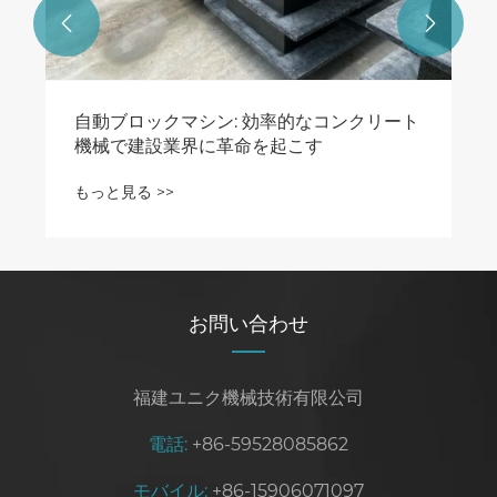


お問い合わせ
福建ユニク機械技術有限公司
電話:
+86-59528085862
モバイル:
+86-15906071097