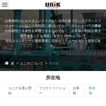
お客様向けにカスタムメイドされた当社の各ブロックプラントソ
リューションはこの方程式に基づいており、当社のすべての機械
が信頼性と生産性を実現できるだけでなく、お客様の利益を最大
化できることを保証します。 Unik について
当社はコンクリート製造業者に完全なソリューションを提供しま
す。
家
ユニクについて
所在地
所在地
ユニクを選ぶ理
ファクトリーショ
お客
所在
由
ー
様
地