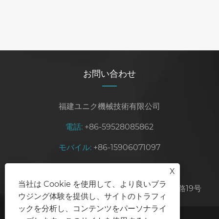
お問い合わせ
福建ユニク機械技術有限公司
電話:
+86-59528085862
モバイル:
+86-15906071097
Eメール:
sales@unikmachinery.com
X
当社は Cookie を使用して、より良いブラ
住所:
中国福建省泉州市晋江市五理工業区霊安路19号
ウジング体験を提供し、サイトのトラフィ
ックを分析し、コンテンツをパーソナライ