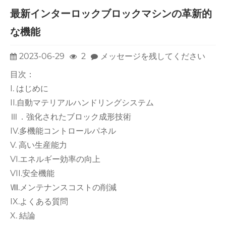
最新インターロックブロックマシンの革新的
な機能
2023-06-29
2
メッセージを残してください
目次：
I. はじめに
II.自動マテリアルハンドリングシステム
Ⅲ．強化されたブロック成形技術
IV.多機能コントロールパネル
V. 高い生産能力
VI.エネルギー効率の向上
VII.安全機能
Ⅷ.メンテナンスコストの削減
IX.よくある質問
X. 結論