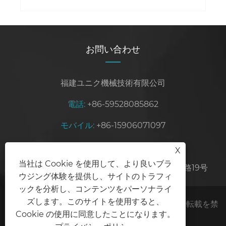
お問い合わせ
福建ユニク機械技術有限公司
電話:
+86-59528085862
モバイル:
+86-15906071097
Eメール:
sales@unikmachinery.com
X
当社は Cookie を使用して、より良いブラ
住所:
中国福建省泉州市晋江市五理工業区霊安路19号
ウジング体験を提供し、サイトのトラフィ
ックを分析し、コンテンツをパーソナライ
ズします。このサイトを使用すると、
著作権 © 2024 福建ユニク機械技術有限公司無断転載を禁
Cookie の使用に同意したことになります。
じます。