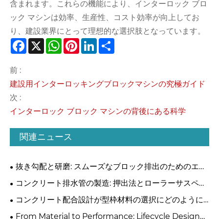
含まれます。これらの機能により、インターロック ブロ
ック マシンは効率、生産性、コスト効率が向上してお
り、建設業界にとって理想的な選択肢となっています。
Facebook
X
WhatsApp
Pinterest
LinkedIn
Share
前 :
建設用インターロッキングブロックマシンの究極ガイド
次 :
インターロック ブロック マシンの背後にある科学
関連ニュース
抜き勾配と研磨: スムーズなブロック排出のためのエン
ジニアリング
コンクリート排水管の製造: 押出法とローラーサスペン
ション法のどちらを選択するか?
コンクリート配合設計が型枠材料の選択にどのように
直接影響するか
From Material to Performance: Lifecycle Design