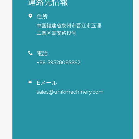
連絡先情報
住所

中国福建省泉州市晋江市五理
工業区霊安路19号
電話

+86-59528085862
Eメール

sales@unikmachinery.com