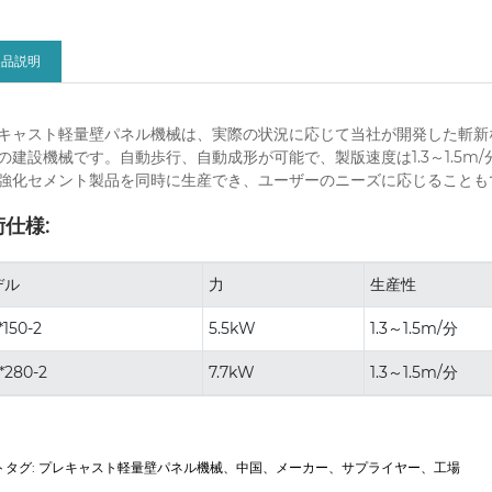
製品説明
キャスト軽量壁パネル機械は、実際の状況に応じて当社が開発した斬新
の建設機械です。自動歩行、自動成形が可能で、製版速度は1.3～1.5m/
強化セメント製品を同時に生産でき、ユーザーのニーズに応じることも
仕様:
デル
力
生産性
*150-2
5.5kW
1.3～1.5m/分
*280-2
7.7kW
1.3～1.5m/分
トタグ: プレキャスト軽量壁パネル機械、中国、メーカー、サプライヤー、工場