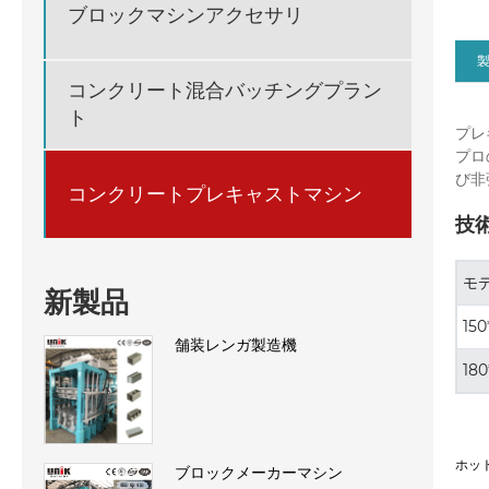
ブロックマシンアクセサリ
コンクリート混合バッチングプラン
ト
プレ
プロ
び非
コンクリートプレキャストマシン
技術
モ
新製品
150
舗装レンガ製造機
180
ホッ
ブロックメーカーマシン