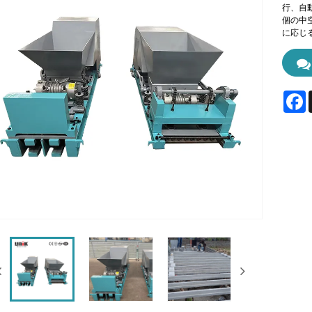
行、自動
個の中
に応じ
F