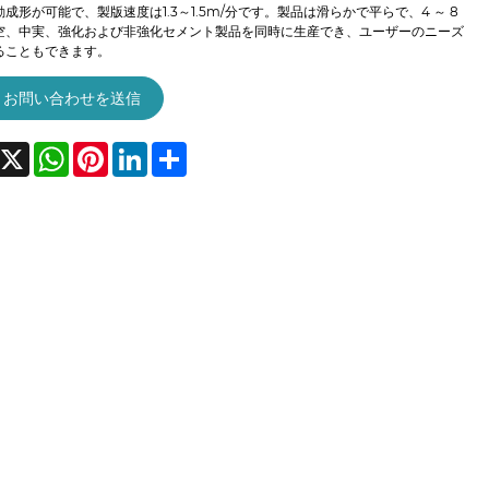
成形が可能で、製版速度は1.3～1.5m/分です。製品は滑らかで平らで、4 ～ 8
空、中実、強化および非強化セメント製品を同時に生産でき、ユーザーのニーズ
ることもできます。
お問い合わせを送信
acebook
X
WhatsApp
Pinterest
LinkedIn
Share