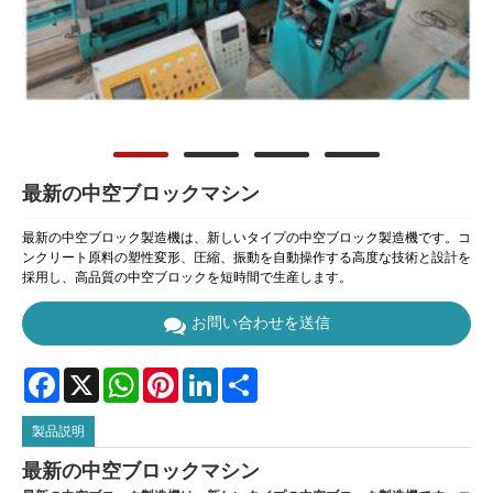
最新の中空ブロックマシン
最新の中空ブロック製造機は、新しいタイプの中空ブロック製造機です。コ
ンクリート原料の塑性変形、圧縮、振動を自動操作する高度な技術と設計を
採用し、高品質の中空ブロックを短時間で生産します。
お問い合わせを送信
Facebook
X
WhatsApp
Pinterest
LinkedIn
Share
製品説明
最新の中空ブロックマシン