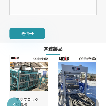
送信

関連製品
中空ブロック
製造機

