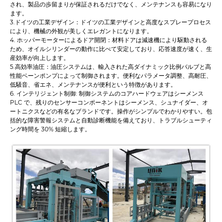
され、製品の歩留まりが保証されるだけでなく、メンテナンスも容易になり
ます。
3.ドイツの工業デザイン：ドイツの工業デザインと高度なスプレープロセス
により、機械の外観が美しくエレガントになります。
4. ホッパーモーターによるドア開閉：材料ドアは減速機により駆動される
ため、オイルシリンダーの動作に比べて安定しており、応答速度が速く、生
産効率が向上します。
5.高効率油圧：油圧システムは、輸入された高ダイナミック比例バルブと高
性能ベーンポンプによって制御されます。便利なパラメータ調整、高耐圧、
低騒音、省エネ、メンテナンスが便利という特徴があります。
6. インテリジェント制御: 制御システムのコアハードウェアはシーメンス
PLC で、残りのセンサーコンポーネントはシーメンス、シュナイダー、オ
ートニクスなどの有名なブランドです。操作がシンプルでわかりやすい。包
括的な障害警報システムと自動診断機能を備えており、トラブルシューティ
ング時間を 30% 短縮します。