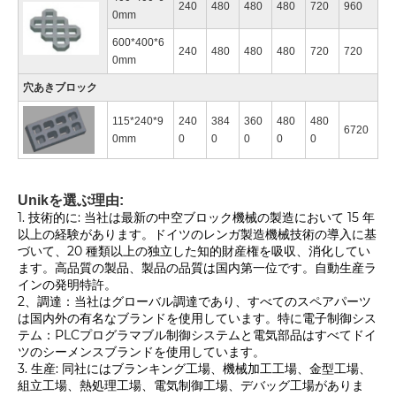
240
480
480
480
720
960
0mm
600*400*6
240
480
480
480
720
720
0mm
穴あきブロック
115*240*9
240
384
360
480
480
6720
0mm
0
0
0
0
0
Unikを選ぶ理由:
1. 技術的に: 当社は最新の中空ブロック機械の製造において 15 年
以上の経験があります。ドイツのレンガ製造機械技術の導入に基
づいて、20 種類以上の独立した知的財産権を吸収、消化してい
ます。高品質の製品、製品の品質は国内第一位です。自動生産ラ
インの発明特許。
2、調達：当社はグローバル調達であり、すべてのスペアパーツ
は国内外の有名なブランドを使用しています。特に電子制御シス
テム：PLCプログラマブル制御システムと電気部品はすべてドイ
ツのシーメンスブランドを使用しています。
3. 生産: 同社にはブランキング工場、機械加工工場、金型工場、
組立工場、熱処理工場、電気制御工場、デバッグ工場がありま