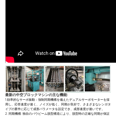
最新の中空ブロックマシンの主な機能:
1.効率的なサーボ振動：強制同期機構を備えたデュアルサーボモーターを採
用し、応答速度が速く、ノイズが低く、同期が良好で、さまざまなレンガタ
イプの要件に応じて成形パラメータを設定でき、成形速度が速いです。
2. 同期機構: 独自のバウビーム脱型構造により、脱型時の正確な同期が保証