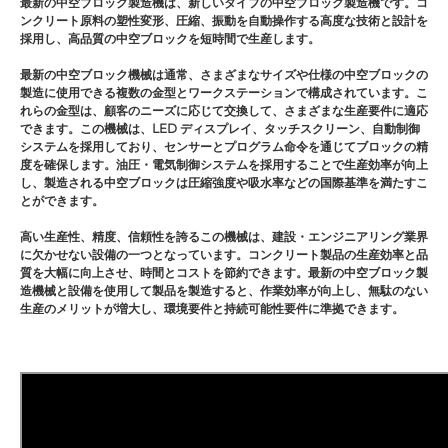
最新の中空ブロック製造機は、新しいタイプの中空ブロック製造機です。コ
ンクリート原料の塑性変形、圧縮、振動を自動操作する高度な技術と設計を
採用し、高品質の中空ブロックを短時間で生産します。
最新の中空ブロック機械は通常、さまざまなサイズや仕様の中空ブロックの
製造に使用できる複数の金型とワークステーションで構成されています。こ
れらの金型は、顧客のニーズに応じて交換して、さまざまな生産要件に適応
できます。この機械は、LED ディスプレイ、タッチスクリーン、自動制御
システムを採用しており、センサーとプログラム命令を通じてブロックの精
度を確保します。油圧・電気制御システムを採用することで生産効率が向上
し、製造される中空ブロックは圧縮強度や吸水率などの国際基準を満たすこ
とができます。
高い生産性、精度、信頼性を誇るこの機械は、建設・エンジニアリング業界
に欠かせない設備の一つとなっています。コンクリート製品の生産効率と品
質を大幅に向上させ、時間とコストを節約できます。最新の中空ブロック製
造機械と設備を使用して製品を製造すると、作業効率が向上し、無駄のない
生産のメリットが増大し、環境要件と持続可能性要件に準拠できます。