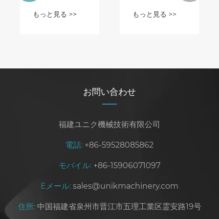
クリートブロ
イプ製造機を
もっと見る >>
もっと見る >>
ック製造の鍵
ご存知です
となるのか?
か？
お問い合わせ
福建ユニク機械技術有限公司
電話:
+86-59528085862
モバイル:
+86-15906071097
Eメール:
sales@unikmachinery.com
住所:
中国福建省泉州市晋江市五理工業区霊安路19号