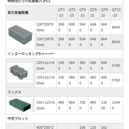
時間当たりの生産能力 (PC)
QT3
QT5
QT6
QT8-
QT9-
QT10
長方形舗装機
-15
-15
-15
15
15
-15
100*200*6
288
600
504
648
864
8640
0mm
0
0
0
0
0
100*200*8
288
600
504
648
864
8640
0mm
0
0
0
0
0
インターロッキングSペーバー
225×112×6
240
384
360
480
600
5760
0mm
0
0
0
0
0
225×112×8
240
384
360
480
600
5760
0mm
0
0
0
0
0
リックス
240×115×5
480
864
720
960
132
1344
3mm
0
0
0
0
00
0
中空ブロック
400*200*2
108
135
162