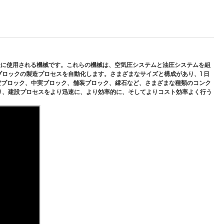
造に使用される機械です。これらの機械は、空気圧システムと油圧システムを組
ロックの製造プロセスを自動化します。さまざまなサイズと構成があり、1 日
、中空ブロック、中実ブロック、舗装ブロック、縁石など、さまざまな種類のコンク
り、建設プロセスをより迅速に、より効率的に、そしてよりコスト効率よく行う