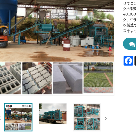
せてコ
クの製
40,
ク、中
を製造
スをよ
F