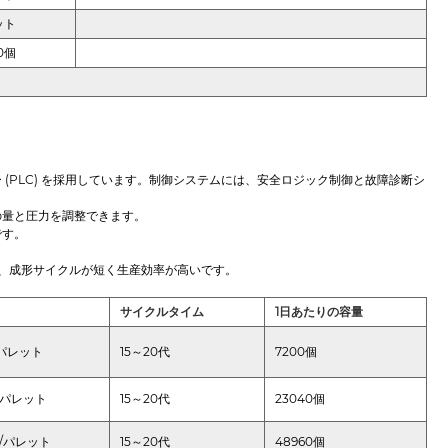
ット
00個
ラー (PLC) を採用しています。制御システムには、安全ロジック制御と故障診断シ
の量と圧力を調整できます。
です。
め、成形サイクルが短く生産効率が高いです。
サイクルタイム
1日あたりの容量
/パレット
15～20代
7200個
個/パレット
15～20代
23040個
個/パレット
15～20代
48960個