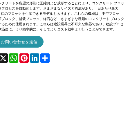
ンクリートを所望の形状に圧縮および成形することにより、コンクリート ブロッ
造プロセスを自動化します。さまざまなサイズと構成があり、1 日あたり最大
000 個のブロックを生産できるモデルもあります。これらの機械は、中空ブロッ
実ブロック、舗装ブロック、縁石など、さまざまな種類のコンクリート ブロック
するために使用されます。これらは建設業界に不可欠な機器であり、建設プロセ
り迅速に、より効率的に、そしてよりコスト効率よく行うことができます。
お問い合わせを送信
acebook
X
WhatsApp
Pinterest
LinkedIn
Share