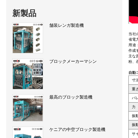
新製品
舗装レンガ製造機
当社
省電
用途
作成
主な
ブロックメーカーマシン
粉、
自動
寸
重
最高のブロック製造機
パ
力
振
振
ケニアの中空ブロック製造機
サ