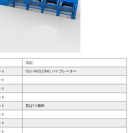
注記
ット
OLI-WOLONG バイブレーター
ット
ット
ット
ット
型は1つ無料
ット
ット
ット