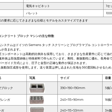
電気キャビネット
1セ
パレット
10
客の要求に応じてさまざまな仕様とモデルをカスタマイズできます
コンクリート ブロック マシンの主な特徴:
 電気システムはドイツの Siemens タッチ スクリーンとプログラマブル コントロー
ムが含まれます。
 油圧コンポーネントは高動的比例弁を採用しており、さまざまな生産要件に応じて油
 機械本体は高強度鋳物と特殊材料で作られています。剛性、耐振動性に優れ、長寿命
 4 バーガイド方式により、圧子と金型の正確な動作が保証されます。
卓上振動加圧成形を使用します。送り装置は押し込まれた生地を360度回転させるた
品
写真
サイズ
容量
空ブロック
390×190×190mm
5個
空レンガ
240×115×90mm
16
ンガ
240×115×53mm
34