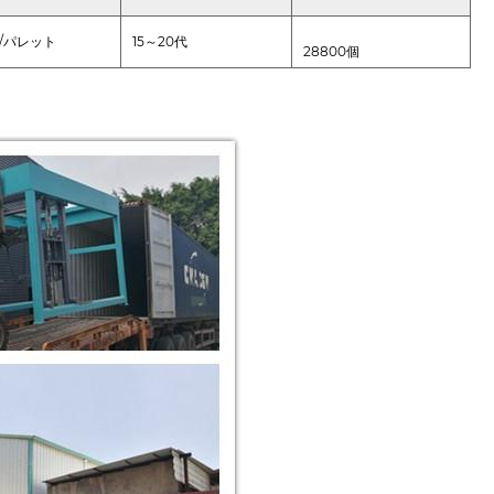
個/パレット
15～20代
28800個