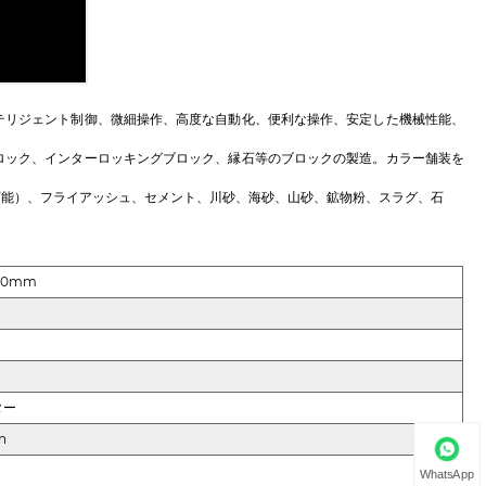
テリジェント制御、微細操作、高度な自動化、便利な操作、安定した機械性能、
ロック、インターロッキングブロック、縁石等のブロックの製造。カラー舗装を
可能）、フライアッシュ、セメント、川砂、海砂、山砂、鉱物粉、スラグ、石
930mm
ター
n
WhatsApp