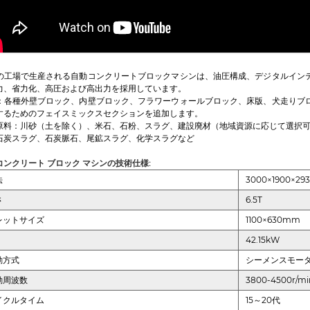
の工場で生産される自動コンクリートブロックマシンは、油圧構成、デジタルイン
力、省力化、高圧および高出力を採用しています。
：各種外壁ブロック、内壁ブロック、フラワーウォールブロック、床版、犬走りブ
するためのフェイスミックスセクションを追加します。
原料：川砂（土を除く）、米石、石粉、スラグ、建設廃材（地域資源に応じて選択
石炭スラグ、石炭脈石、尾鉱スラグ、化学スラグなど
コンクリート ブロック マシンの技術仕様:
法
3000×1900×2
さ
6.5T
レットサイズ
1100×630mm
42.15kW
動方式
シーメンスモー
動周波数
3800-4500r/mi
イクルタイム
15～20代