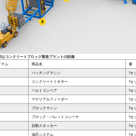
的なコンクリートブロック製造プラントの設備:
イテム
商品名
量
バッチングマシン
1セ
コンクリートミキサー
1セ
ベルトコンベア
1セ
マテリアルフィーダー
1セ
ブロックマシン
1セ
ブロック・パレットコンベヤ
1セ
自動スタッカー
1セ
油圧システム
1セ